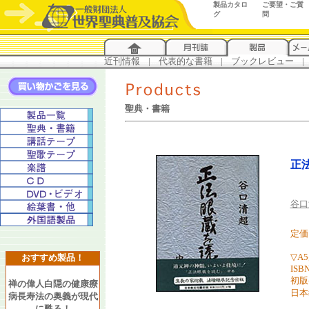
製品カタロ
ご要望・ご質
グ
問
近刊情報
...
|
...
代表的な書籍
...
|
...
ブックレビュー
...
|
..
聖典・書籍
正
谷口
定価 
▽A
おすすめ製品！
ISBN
初版
禅の偉人白隠の健康療
日本
病長寿法の奥義が現代
に甦る！