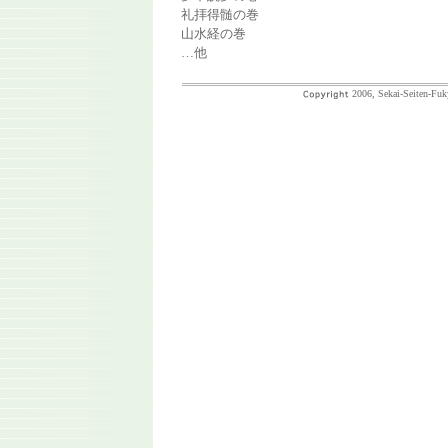
礼拝得髄の巻
山水経の巻
…他
2006, Sekai-Seiten-Fuk