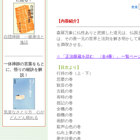
数量
【内容紹介】
森羅万象に仏性ありと把握した道元は、仏国
白隠禅師 ―健康法と
は、その善一元の世界と法則を解き明かして
逸話
を満喫させる。
☆ 「正法眼蔵を読む 〈全4冊〉」 一覧ペー
一休禅師の言葉をもと
【目次より】
に、悟りの秘訣を解
行持の巻（上・下）
説！
恁麼の巻
観音の巻
古鏡の巻
有時の巻
授記の巻
全機の巻
気楽なさとり方 心が
都機の巻
どんどん晴れる
画餠の巻
谿声山色の巻
仏向上事の巻
夢中説夢の巻