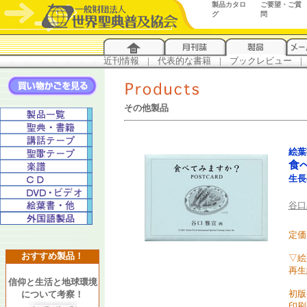
製品カタロ
ご要望・ご質
グ
問
近刊情報
...
|
...
代表的な書籍
...
|
...
ブックレビュー
...
|
..
その他製品
絵葉
食
生長
谷口
定価
おすすめ製品！
▽絵
再生
信仰と生活と地球環境
初版
について考察！
印刷