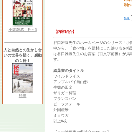
制作
数量
小閑雑感 Part 6
【内容紹介】
谷口雅宣先生のホームページのシリーズ『小
中から、「食べ物」を題材にした絵８点を精
人と自然との生かし合
は谷口雅宣先生のお言葉（百文字前後）が掲
いの世界を描く、感動
す。
の１冊！
絵葉書のタイトル
ワイルドライス
アップルパイ自由形
生麩の田楽
ザリガニ料理
秘境
フランスパン
ビーフステーキ
外国産米
ミョウガ
以上8枚