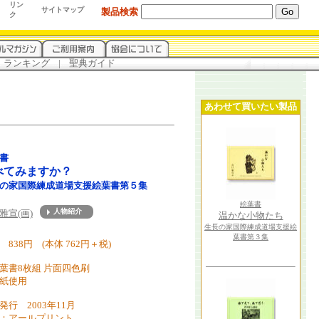
リン
サイトマップ
製品検索
ク
.
ランキング
...
|
...
聖典ガイド
あわせて買いたい製品
書
べてみますか？
の家国際練成道場支援絵葉書第５集
絵葉書
雅宣(画)
温かな小物たち
about
生長の家国際練成道場支援絵
葉書第３集
 838円 (本体 762円＋税)
葉書8枚組 片面四色刷
紙使用
発行 2003年11月
：アールプリント