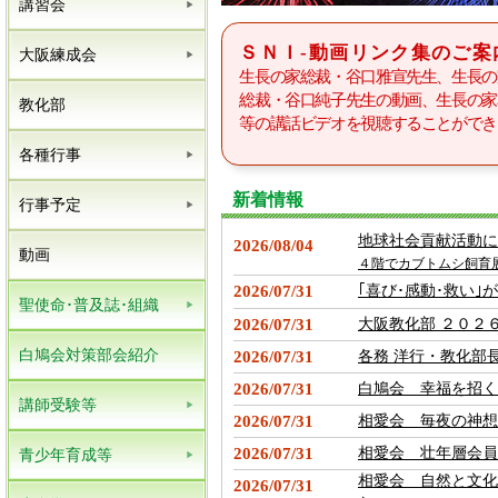
講習会
ＳＮＩ-動画リンク集のご案
大阪練成会
生長の家総裁・谷口雅宣先生、生長の
総裁・谷口純子先生の動画、生長の家
教化部
等の講話ビデオを視聴することができ
各種行事
新着情報
行事予定
地球社会貢献活動に
2026/08/04
動画
４階でカブトムシ飼育
2026/07/31
｢喜び･感動･救い｣
聖使命･普及誌･組織
2026/07/31
大阪教化部 ２０２
白鳩会対策部会紹介
2026/07/31
各務 洋行・教化部
2026/07/31
白鳩会 幸福を招く
講師受験等
2026/07/31
相愛会 毎夜の神想
2026/07/31
相愛会 壮年層会員
青少年育成等
相愛会 自然と文化
2026/07/31