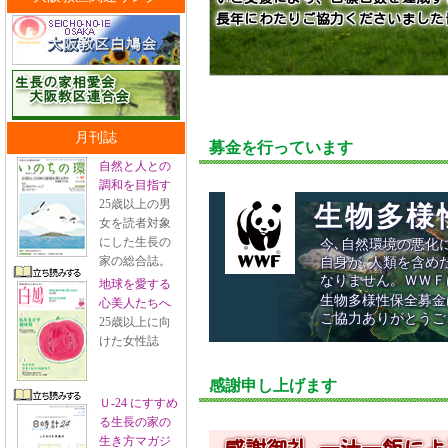
長年にわたりご協力くださいました
月刊誌
募金を行っています
自然と人との
調和を目指す
25歳以上の男
生物多様
女を読者対象
にした生長の
今､自然環境の悪化
家の総合誌。
自身が､人類を含め
なりません。ＷＷＦ
地球を愛する
生物多様性保全募金
心美人たちへ
ご協力ありがとうご
25歳以上に向
けた女性誌
感謝申し上げます
Ｕ-24 にすすめ
る生長の家の
生き方マガジ