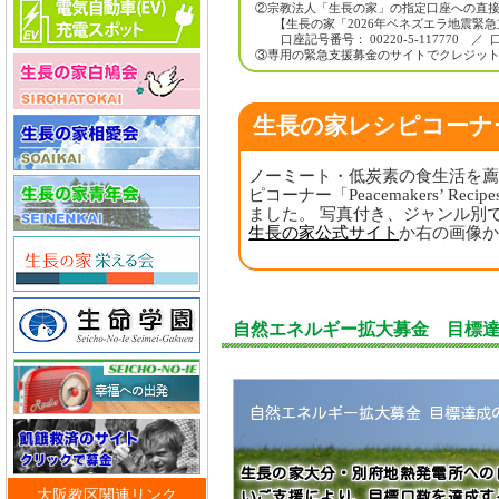
②宗教法人「生長の家」の指定口座への直
【生長の家「2026年ベネズエラ地震緊
口座記号番号： 00220-5-117770
③専用の緊急支援募金のサイトでクレジッ
生長の家レシピコーナ
ノーミート・低炭素の食生活を
ピコーナー「Peacemakers’ 
ました。 写真付き、ジャンル別
生長の家公式サイト
か右の画像から
自然エネルギー拡大募金 目標
自然エネルギー拡大募金 目標達成
生長の家大分・別府地熱発電所への
大阪教区関連リンク
いご支援により、目標口数を達成す