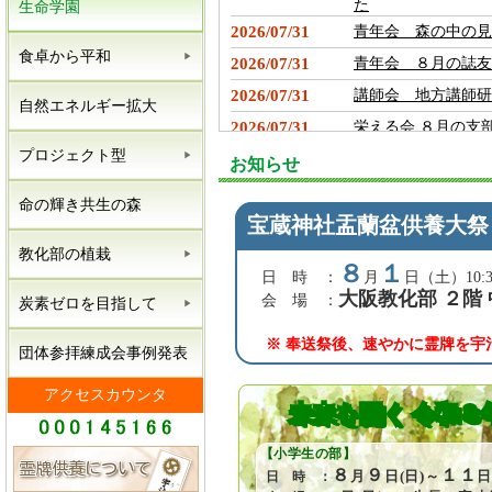
た
生命学園
2026/07/31
青年会 森の中の見
食卓から平和
2026/07/31
青年会 ８月の誌友
2026/07/31
講師会 地方講師研
自然エネルギー拡大
2026/07/31
栄える会 ８月の支
プロジェクト型
2026/07/31
未来を開く 夏季 
お知らせ
2026/07/31
生教会 役員会（８
命の輝き共生の森
宝蔵
神社盂蘭盆供養大祭
2026/07/31
８月度 生命学園開
教化部の植栽
2026/07/31
プロジェクト型組織
８
１
日 時 ：
月
日（土）10:30
2026/07/31
令和８年度 ６月晦
大阪教化部 ２階
会 場 ：
炭素ゼロを目指して
2026/07/31
トピックス「クール
※ 奉送祭後、速やかに霊牌を宇
2026/07/31
相愛会 相愛会長全
団体参拝練成会事例発表
2026/07/31
相愛会 （サラリー
アクセスカウンタ
未来
を開く 令和８
2026/07/31
青年会 第５回 青
2026/07/31
生教会 幸せを運ぶ
【小学生の部】
霊牌供養について
８
９
１１
月
日(日)～
日
日 時 ：