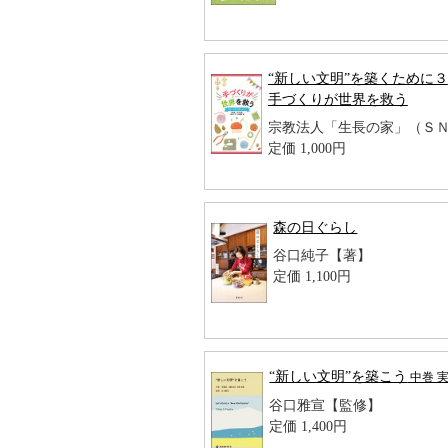
“新しい文明”を築くために３
手づくりが世界を救う
宗教法人「生長の家」（Ｓ
定価 1,000円
森の日ぐらし
谷口純子【著】
定価 1,100円
“新しい文明”を築こう
中巻 
谷口雅宣【監修】
定価 1,400円