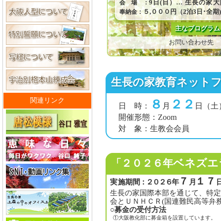
9日(日）… 生長の家大
会 場 ：
大祓人型について
５,０００円（2泊3日･全期
奉納金：
主なプログラム
特別誓願について
お問い合わせ先 ：〒5
写経について
宇治別格本山練成会
生長の家
教育ネット
関連リンク
８
２２
日 時：
月
日（土）1
開催形態：Zoom
対 象：生教会会員
「２０２６年
ベネズエ
７
１７
実 施 期 間：２０２６年
月
生長の家国際本部を通じて、特定
会とＵＮＨＣＲ(国連難民高等弁
○募金の受付方法
①大阪教化部に募金箱を設置しています。