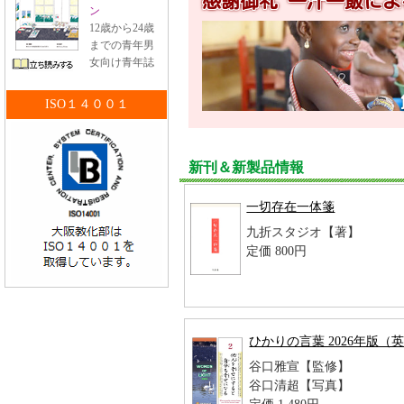
感謝御礼 一汁一飯に
ン
12歳から24歳
までの青年男
女向け青年誌
ISO１４００１
新刊＆新製品情報
一切存在一体箋
九折スタジオ【著】
定価 800円
ひかりの言葉 2026年版（
谷口雅宣【監修】
谷口清超【写真】